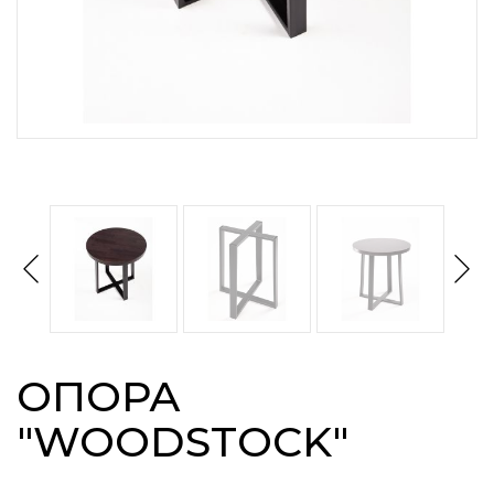
ОПОРА
"WOODSTOСK"