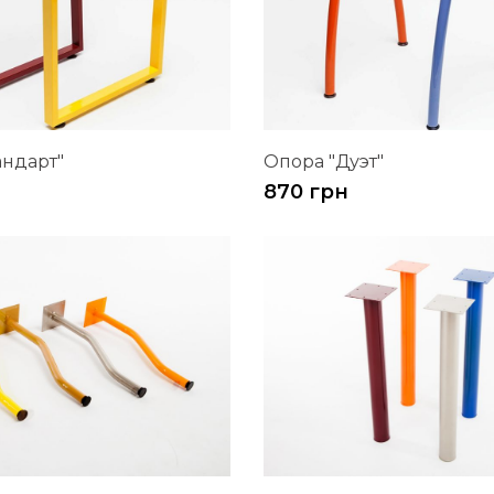
андарт"
Опора "Дуэт"
870 грн