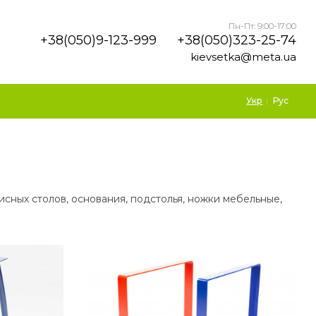
Пн-Пт: 9:00-17:00
+38(050)9-123-999
+38(050)323-25-74
kievsetka@meta.ua
Укр
Рус
исных столов, основания, подстолья, ножки мебельные,