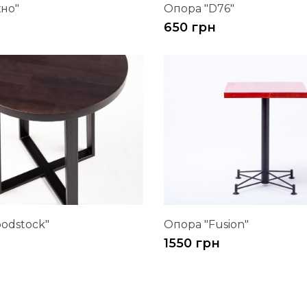
хно"
Опора "D76"
650 грн
odstoсk"
Опора "Fusion"
1550 грн